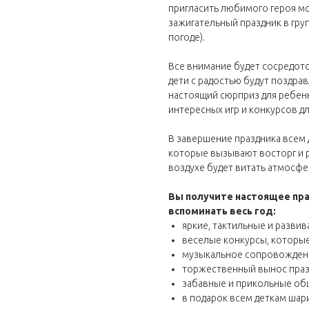
пригласить любимого героя мо
зажигательный праздник в гру
погоде).
Все внимание будет сосредото
дети с радостью будут поздрав
настоящий сюрприз для ребенк
интересных игр и конкурсов для
В завершение праздника всем 
которые вызывают восторг и р
воздухе будет витать атмосфе
Вы получите настоящее пр
вспоминать весь год:
яркие, тактильные и разв
веселые конкурсы, которы
музыкальное сопровождени
торжественный вынос праз
забавные и прикольные о
в подарок всем деткам шар