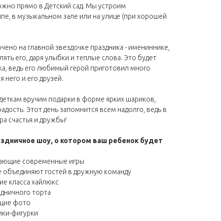
жно прямо в Детский сад. Мы устроим
ппе, в музыкальном зале или на улице (при хорошей
чено на главной звездочке праздника - имениннике,
лять его, даря улыбки и теплые слова. Это будет
а, ведь его любимый герой приготовил много
 него и его друзей.
деткам вручим подарки в форме ярких шариков,
адость. Этот день запомнится всем надолго, ведь в
ра счастья и дружбы!
аздничное шоу,
о котором ваш ребенок будет
ивающие современные игры
е объединяют гостей в дружную команду
е класса хайлюкс
дничного торта
бщие фото
ики-фигурки